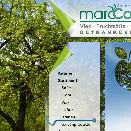
Kelterei
Sortiment
Säfte
Cidre
Viez
Liköre
Brände
Saisonprodukte