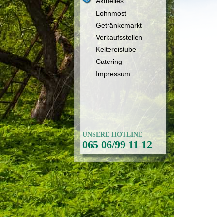
Aktuelles
Lohnmost
Getränkemarkt
Verkaufsstellen
Keltereistube
Catering
Impressum
UNSERE HOTLINE
065 06/99 11 12