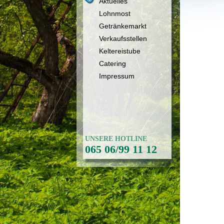
Aktuelles
Lohnmost
Getränkemarkt
Verkaufsstellen
Keltereistube
Catering
Impressum
UNSERE HOTLINE
065 06/99 11 12