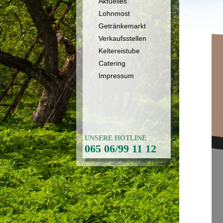
Aktuelles
Lohnmost
Getränkemarkt
Verkaufsstellen
Keltereistube
Catering
Impressum
UNSERE HOTLINE
065 06/99 11 12