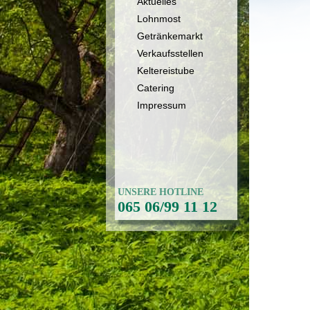
Aktuelles
Lohnmost
Getränkemarkt
Verkaufsstellen
Keltereistube
Catering
Impressum
UNSERE HOTLINE
065 06/99 11 12