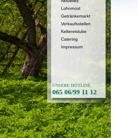
Aktuelles
Lohnmost
Getränkemarkt
Verkaufsstellen
Keltereistube
Catering
Impressum
UNSERE HOTLINE
065 06/99 11 12